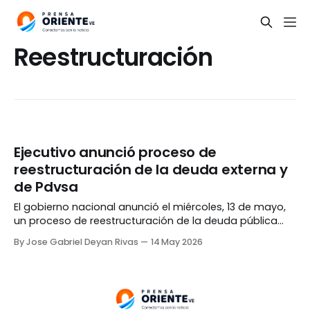
Reestructuración
Ejecutivo anunció proceso de
reestructuración de la deuda externa y
de Pdvsa
El gobierno nacional anunció el miércoles, 13 de mayo,
un proceso de reestructuración de la deuda pública
externa, incluyendo las responsabilidades
By Jose Gabriel Deyan Rivas
14 May 2026
correspondientes a Petróleos de Venezuela (Pdvsa). De
acuerdo a un comunicado de la Vicepresidencia
Sectorial de Economía, la medida tiene por objetivo
«liberar al país de la carga acumulada»