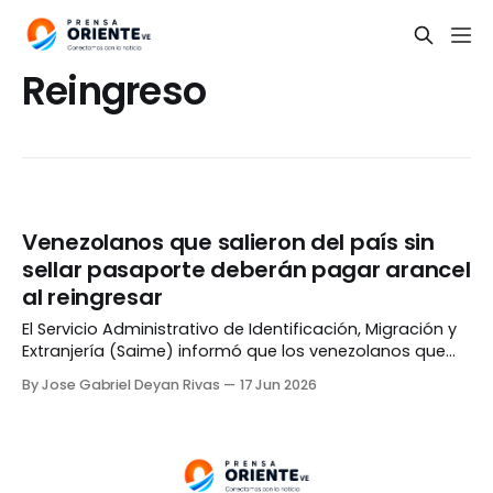
Reingreso
Venezolanos que salieron del país sin
sellar pasaporte deberán pagar arancel
al reingresar
El Servicio Administrativo de Identificación, Migración y
Extranjería (Saime) informó que los venezolanos que
hayan salido del país sin sellar su pasaporte y deseen
By Jose Gabriel Deyan Rivas
17 Jun 2026
regresar deberán cancelar un arancel al momento de
hacerlo. «Al haber evadido el punto de control de
salida, se genera el pago de no haberse registrado