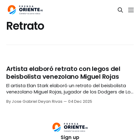
Retrato
Artista elaboró retrato con legos del
beisbolista venezolano Miguel Rojas
El artista Elan Stark elaboró un retrato del beisbolista
venezolano Miguel Rojas, jugador de los Dodgers de Los
Ángeles, con más de seis mil piezas de Lego. «Héroe de
By Jose Gabriel Deyan Rivas
04 Dec 2025
la novena entrada del juego 7 de la Serie Mundial,
Miguel Rojas. Se me ocurrió la idea de este mosaico
luego
Sign up