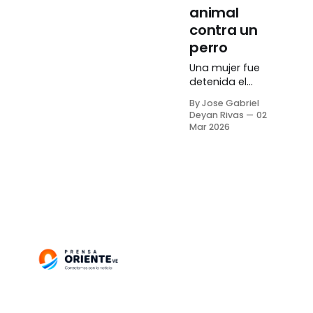
animal
contra un
perro
Una mujer fue
detenida el
domingo, 01 de
By Jose Gabriel
marzo, en el
Deyan Rivas
02
municipio San
Mar 2026
José de
Guanipa,
estado
Anzoátegui, por
un presunto
caso de
maltrato
animal
registrado en el
sector Ezequiel
Zamora,
ubicado en la
intersección de