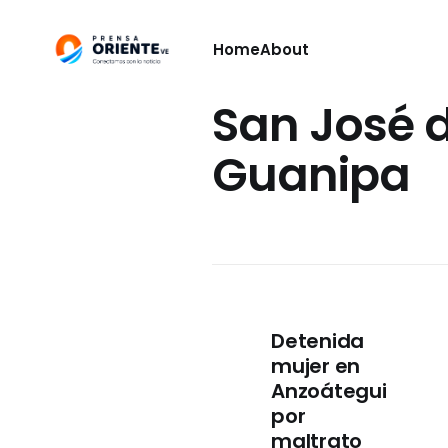
Home
About
San José 
Guanipa
Detenida
mujer en
Anzoátegui
por
maltrato