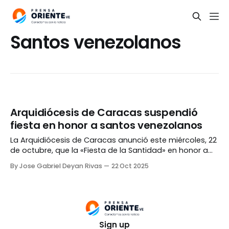
Santos venezolanos
Arquidiócesis de Caracas suspendió
fiesta en honor a santos venezolanos
La Arquidiócesis de Caracas anunció este miércoles, 22
de octubre, que la «Fiesta de la Santidad» en honor a
José Gregorio Hernández y Carmen Rendiles fue
By Jose Gabriel Deyan Rivas
22 Oct 2025
suspendida. El evento iba a realizarse en el Estadio
Monumental Simón Bolívar. Mediante un comunicado,
la institución religiosa detalló que tenían planeado un
aforo
Sign up