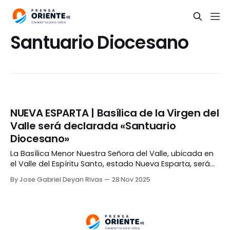
Santuario Diocesano
NUEVA ESPARTA | Basílica de la Virgen del
Valle será declarada «Santuario
Diocesano»
La Basílica Menor Nuestra Señora del Valle, ubicada en
el Valle del Espíritu Santo, estado Nueva Esparta, será
declarada «Santuario Diocesano» el próximo 04 de
By Jose Gabriel Deyan Rivas
28 Nov 2025
diciembre. El anuncio fue realizado por Monseñor
Fernando Castro Aguayo, Obispo de la Diócesis de
Margarita, detallando que el acto contará con la
presencia del