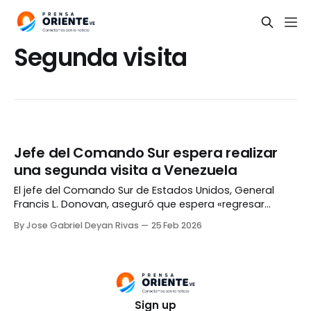
Segunda visita
Jefe del Comando Sur espera realizar
una segunda visita a Venezuela
El jefe del Comando Sur de Estados Unidos, General
Francis L. Donovan, aseguró que espera «regresar
pronto» a Venezuela para impulsar el plan de tres fases
By Jose Gabriel Deyan Rivas
25 Feb 2026
anunciado por el presidente Donald Trump. «La
colaboración del gobierno estadounidense con las
autoridades interinas apoya la estabilización de la
seguridad interna de Venezuela,
Sign up