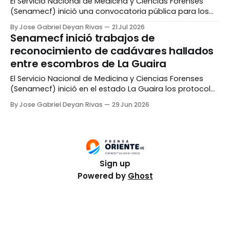
El Servicio Nacional de Medicina y Ciencias Forenses
(Senamecf) inició una convocatoria pública para los
familiares consanguíneos de las víctimas de los
By Jose Gabriel Deyan Rivas
21 Jul 2026
terremotos del 24 de junio, con el objetivo de realizar
Senamecf inició trabajos de
pruebas de ADN que permitan agilizar el proceso de
reconocimiento de cadávares hallados
identificación de cuerpos. De acuerdo a información
entre escombros de La Guaira
compartida por
El Servicio Nacional de Medicina y Ciencias Forenses
(Senamecf) inició en el estado La Guaira los protocolos
para el reconocimiento de las víctimas del doble
By Jose Gabriel Deyan Rivas
29 Jun 2026
terremoto registrado el pasado miércoles en la entidad
y otras zonas de Venezuela. Médicos adscritos al
organismo trasladaron los cuerpos hasta Los Silos,
frente a
Sign up
Powered by
Ghost