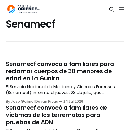
Senamecf
Senamecf convocó a familiares para
reclamar cuerpos de 38 menores de
edad en La Guaira
El Servicio Nacional de Medicina y Ciencias Forenses
(Senamecf) informó el jueves, 23 de julio, que
mantienen bajo su custodia 38 cuerpos de niños, niñas
By Jose Gabriel Deyan Rivas
24 Jul 2026
y adolescentes sin identificar en Bolipuertos Los Silos,
Senamecf convocó a familiares de
estado La Guaira. Mediante un comunicado publicado
víctimas de los terremotos para
en su cuenta de Instagram, la institución hizo un
pruebas de ADN
llamado