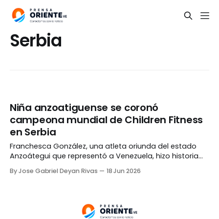
Serbia
Niña anzoatiguense se coronó
campeona mundial de Children Fitness
en Serbia
Franchesca González, una atleta oriunda del estado
Anzoátegui que representó a Venezuela, hizo historia
tras conquistar el título del World Championships in
By Jose Gabriel Deyan Rivas
18 Jun 2026
Children Fitness disputado en la ciudad de Čačak,
Serbia. La niña se llevó la medalla de oro en la
categoría Artistic Fitness Girls 8-9 Year, destacando
con una