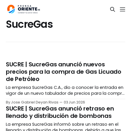
SucreGas
SUCRE | SucreGas anunció nuevos
precios para la compra de Gas Licuado
de Petróleo
La empresa SucreGas C.A., dio a conocer la entrada en
vigor de un nuevo tabulador de precios para la compra
de Gas Licuado de Petróleo (GLP) de uso doméstico, el
By Jose Gabriel Deyan Rivas
03 Jun 2026
cual se actualizará a finales de cada mes de acuerdo
SUCRE | SucreGas anunció retraso en
a la tasa oficial del dólar del Banco Central
llenado y distribución de bombonas
La empresa SucreGas informó sobre un retraso en el
llenado y distribución de bombonas, debido a que las