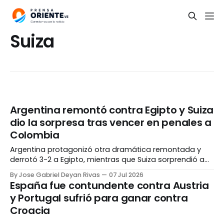
Suiza
Argentina remontó contra Egipto y Suiza
dio la sorpresa tras vencer en penales a
Colombia
Argentina protagonizó otra dramática remontada y
derrotó 3-2 a Egipto, mientras que Suiza sorprendió a
Colombia en la tanda de penales, metiéndose así a
By Jose Gabriel Deyan Rivas
07 Jul 2026
cuartos de final por primera vez desde 1954. En el
España fue contundente contra Austria
primer encuentro de la jornada, la vigente campeona
y Portugal sufrió para ganar contra
del mundo comenzó con el pie izquierdo tras
Croacia