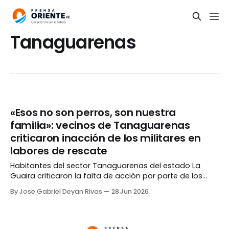
Tanaguarenas
«Esos no son perros, son nuestra
familia»: vecinos de Tanaguarenas
criticaron inacción de los militares en
labores de rescate
Habitantes del sector Tanaguarenas del estado La
Guaira criticaron la falta de acción por parte de los
funcionarios militares en las labores de rescate de las
By Jose Gabriel Deyan Rivas
28 Jun 2026
personas atrapadas bajo los edificios derrumbados
por los terremotos. La periodista Maryorin Méndez
compartió un video en su cuenta de Instagram donde
se ve