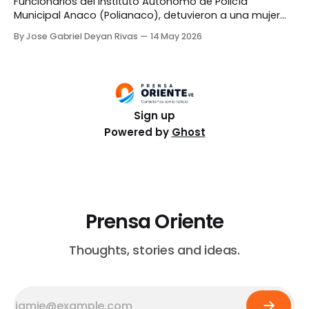
Funcionarios del Instituto Autónomo de Policía
Municipal Anaco (Polianaco), detuvieron a una mujer
por intentar meter un teléfono escondido dentro de un
By Jose Gabriel Deyan Rivas
14 May 2026
paquete de harina en una cárcel. El procedimiento se
llevó a cabo en la sede del comando policial del sector
Pueblo Nuevo. De acuerdo a un video publicado
Sign up
Powered by
Ghost
Prensa Oriente
Thoughts, stories and ideas.