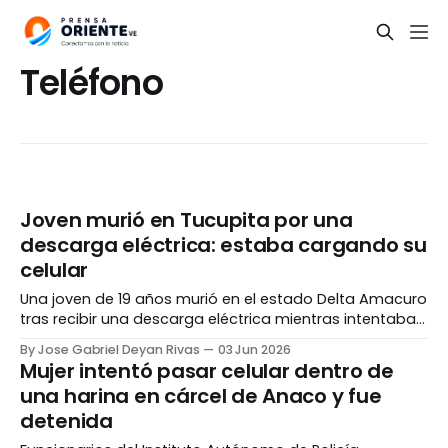
Teléfono
Joven murió en Tucupita por una
descarga eléctrica: estaba cargando su
celular
Una joven de 19 años murió en el estado Delta Amacuro
tras recibir una descarga eléctrica mientras intentaba
cargar su teléfono en el interior de su casa. El hecho
By Jose Gabriel Deyan Rivas
03 Jun 2026
ocurrió durante la noche del lunes, 01 de junio, en el
Mujer intentó pasar celular dentro de
sector Villa Caribe de la ciudad de Tucupita. Según
una harina en cárcel de Anaco y fue
versiones
detenida