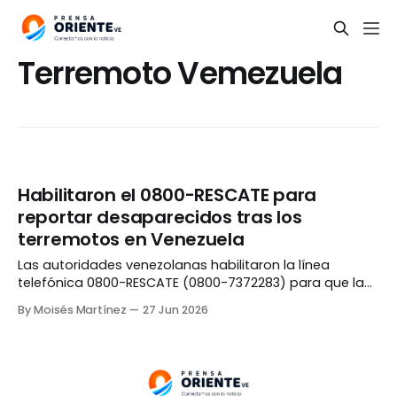
Terremoto Vemezuela
Habilitaron el 0800-RESCATE para
reportar desaparecidos tras los
terremotos en Venezuela
Las autoridades venezolanas habilitaron la línea
telefónica 0800-RESCATE (0800-7372283) para que la
población pueda reportar la desaparición de
By Moisés Martínez
27 Jun 2026
familiares, amigos o vecinos tras los devastadores
terremotos que sacudieron al país el pasado 24 de
junio. El anuncio fue realizado por la presidenta
encargada, Delcy Rodríguez, quien señaló que el
mecanismo