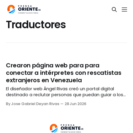
Traductores
Crearon página web para para
conectar a intérpretes con rescatistas
extranjeros en Venezuela
El diseñador web Ángel Rivas creó un portal digital
destinado a reclutar personas que puedan guiar a los
rescatistas extranjeros que se encuentran prestando
By Jose Gabriel Deyan Rivas
28 Jun 2026
apoyo en Venezuela por los terremotos. La
herramienta, llamada Red de Voluntarios Intérpretes,
contiene dos opciones. La primera va dirigida a quienes
deseen apoyar interpretando otros