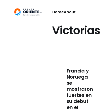
Home
About
Victorias
Francia y
Noruega
se
mostraron
fuertes en
su debut
en el