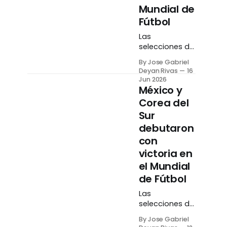
Mundial de
Fútbol
Las
selecciones de
Francia y
By Jose Gabriel
Noruega
Deyan Rivas
16
convencieron
Jun 2026
en su debut en
México y
el Mundial de
Corea del
Fútbol tras
Sur
vencer
debutaron
cómodamente
a Senegal e
con
Irak durante la
victoria en
jornada de
el Mundial
este martes, 16
de Fútbol
de junio. A
primera hora,
Las
«Les Bleus» se
selecciones de
impusieron 3-1
México y Corea
a los africanos
By Jose Gabriel
del Sur