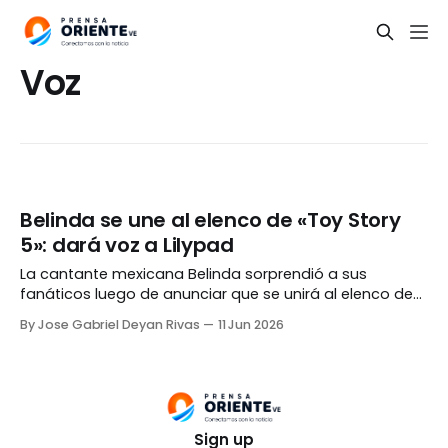
Voz
Belinda se une al elenco de «Toy Story
5»: dará voz a Lilypad
La cantante mexicana Belinda sorprendió a sus
fanáticos luego de anunciar que se unirá al elenco de
doblaje para Latinoamérica y España de «Toy Story 5».
By Jose Gabriel Deyan Rivas
11 Jun 2026
La intérprete de «Amor a primera vista» prestará su voz
a Lilypad, un nuevo e importante personaje dentro de la
aclamada producción animada Mediante
Sign up