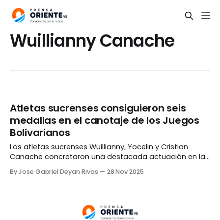
Wuillianny Canache
Atletas sucrenses consiguieron seis
medallas en el canotaje de los Juegos
Bolivarianos
Los atletas sucrenses Wuillianny, Yocelin y Cristian
Canache concretaron una destacada actuación en la
prueba de canotaje de los Juegos Bolivarianos
By Jose Gabriel Deyan Rivas
28 Nov 2025
Ayacucho – Lima que se realizan en Perú. En la
categoría K4 200 metros femenina, las Canache se
llevaron la presea de bronce junto a Angélica Jiménez y
María Guerrero.