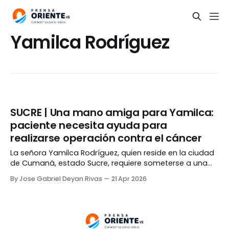
Yamilca Rodríguez
SUCRE | Una mano amiga para Yamilca:
paciente necesita ayuda para
realizarse operación contra el cáncer
La señora Yamilca Rodríguez, quien reside en la ciudad
de Cumaná, estado Sucre, requiere someterse a una
histerectomía y una biopsia, pero no cuenta con los
By Jose Gabriel Deyan Rivas
21 Apr 2026
recursos económicos para costear ambos
procedimientos. Las dos operaciones son necesarias
para prevenir la aparición de un cáncer de cuello
uterino en su cuerpo.