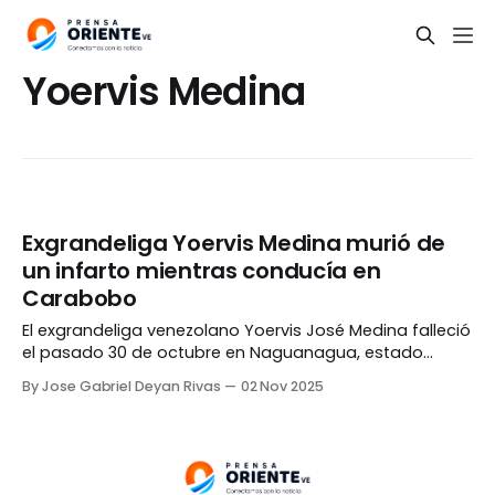
Yoervis Medina
Exgrandeliga Yoervis Medina murió de
un infarto mientras conducía en
Carabobo
El exgrandeliga venezolano Yoervis José Medina falleció
el pasado 30 de octubre en Naguanagua, estado
Carabobo, luego de sufrir un infarto fulminante
By Jose Gabriel Deyan Rivas
02 Nov 2025
mientras conducía. De acuerdo a testigos, Medina, de
37 años, iba a bordo de su vehículo Toyota cuando de
pronto perdió el control del volante y se estrelló