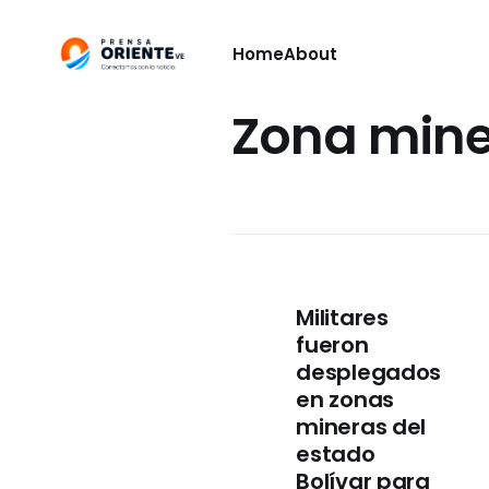
Home
About
Zona min
Militares
fueron
desplegados
en zonas
mineras del
estado
Bolívar para