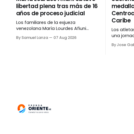
libertad plena tras más de 16
medalla
años de proceso judicial
Centroa
Caribe
Los familiares de la exjueza
venezolana María Lourdes Afiuni
Los atlet
confirmaron este viernes, 7 de
una jorna
By Samuel Lanza
07 Aug 2026
agosto, que recibió la libertad plena y
en los Ju
By Jose Gab
que el proceso judicial en su contra
del Caribe
fue cerrado, tras más de 16 años.
medallas 
Nelson Afiuni, hermano de la exjueza,
bronce) e
informó que su padre recibió de
Centroame
manos de un
Santo Domingo. E
desempeño
Yocelin Ca
del