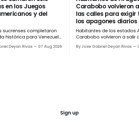
s en los Juegos
Carabobo volvieron a 
mericanos y del
las calles para exigir 
los apagones diarios
as sucrenses completaron
Habitantes de los estados 
da histórica para Venezuela
Carabobo volvieron a salir a
egos Centroamericanos y
para exigir el fin del racion
riel Deyan Rivas
07 Aug 2026
By Jose Gabriel Deyan Rivas
 tras conseguir seis
eléctrico al que son somet
(dos de oro, plata y
diariamente por más de 10 
n los Juegos
Vecinos del sector La Isabe
ricanos y del Caribe de
Valencia, Naguanagua y Sa
n cuanto al
cerraron la vía y realizaron 
 individual del canotaje,
cacerolazo como reclamo
nache subió al tercer lugar
Sign up