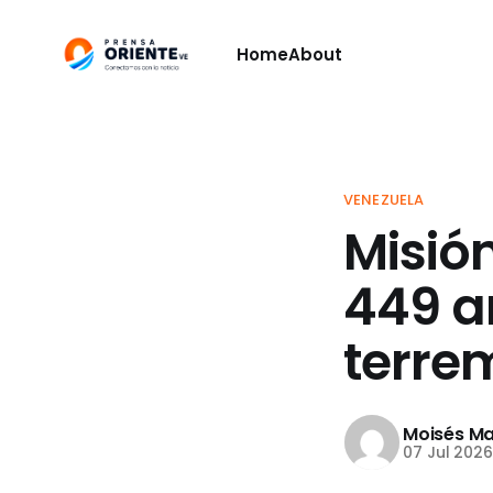
Home
About
VENEZUELA
Misió
449 a
terrem
Moisés Ma
07 Jul 202