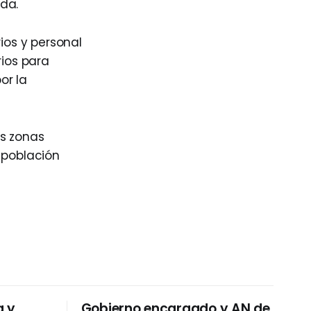
da.
ios y personal
ios para
or la
as zonas
 población
a y
Gobierno encargado y AN de