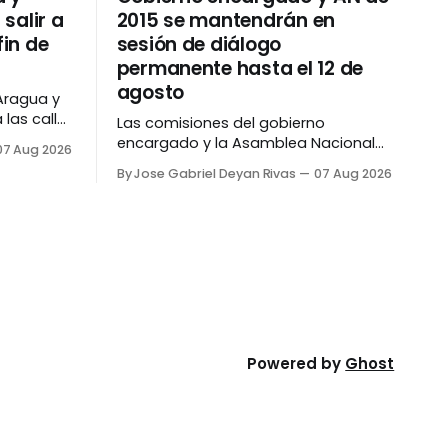
salir a
2015 se mantendrán en
fin de
sesión de diálogo
permanente hasta el 12 de
agosto
Aragua y
 las calles
Las comisiones del gobierno
amiento
encargado y la Asamblea Nacional
07 Aug 2026
idos
(AN) de 2015 se mantendrán en
By Jose Gabriel Deyan Rivas
07 Aug 2026
horas.
sesión de diálogo permanente hasta
lica de
el próximo miércoles,12 de agosto,
n Joaquín
como parte del primer ciclo del
un
proceso que comenzó ayer jueves en
Caracas. Mediante un comunicado
difundido en redes sociales, las
partes informaron que
Powered by
Ghost