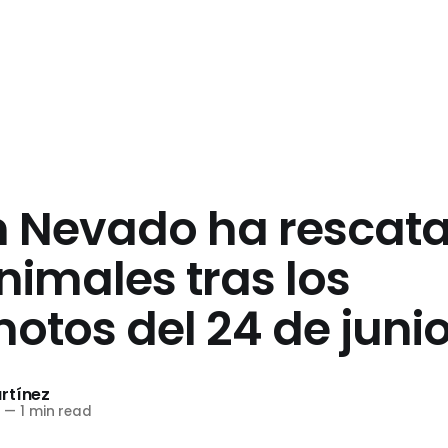
n Nevado ha rescat
nimales tras los
otos del 24 de juni
rtínez
6
—
1 min read