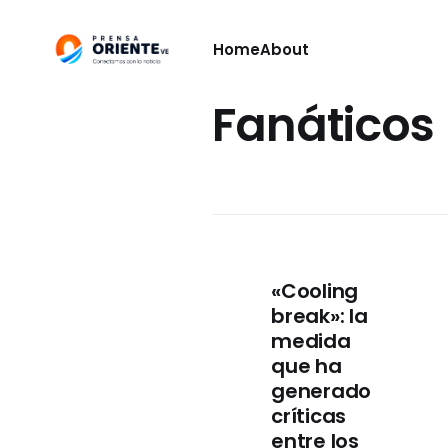
Home
About
Fanáticos
«Cooling
break»: la
medida
que ha
generado
críticas
entre los