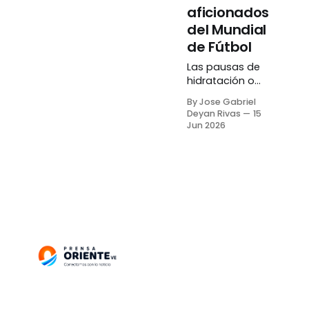
aficionados
del Mundial
de Fútbol
Las pausas de
hidratación o
«cooling break»
By Jose Gabriel
implementadas
Deyan Rivas
15
por la FIFA
Jun 2026
durante los
partidos del
Mundial de
Fútbol han
generado una
ola de críticas
por parte de los
fanáticos,
quienes
consideran que,
más que una
medida para
proteger a los