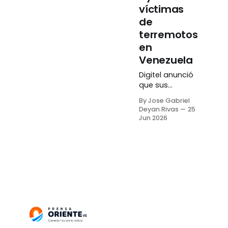
víctimas
de
terremotos
en
Venezuela
Digitel anunció
que sus
servicios de
By Jose Gabriel
llamadas
Deyan Rivas
25
telefónicas y
Jun 2026
mensajes de
texto serán
gratuitos
durante las
próximas 48
horas para
apoyar a las
víctimas de los
terremotos
registrados
ayer miércoles,