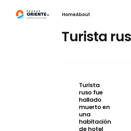
Home
About
Turista ru
Turista
ruso fue
hallado
muerto en
una
habitación
de hotel