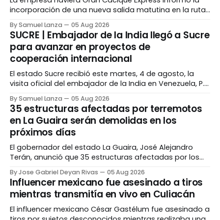
La empresa naviera Gran Cacique Express informó la
incorporación de una nueva salida matutina en la ruta
marítima Punta de Piedras–Puerto La Cruz, la cual
By Samuel Lanza
05 Aug 2026
comenzará a operar a partir de agosto a bordo del
SUCRE | Embajador de la India llegó a Sucre
buque Najibito. La nueva frecuencia estará disponible
para avanzar en proyectos de
los sábados y domingos con zarpe a
cooperación internacional
El estado Sucre recibió este martes, 4 de agosto, la
visita oficial del embajador de la India en Venezuela, P.K.
Ashokbabu, como parte de una agenda destinada a
By Samuel Lanza
05 Aug 2026
fortalecer la cooperación internacional y promover las
35 estructuras afectadas por terremotos
potencialidades de la entidad en áreas como
en La Guaira serán demolidas en los
economía, educación, ciencia y tecnología. Tras un
próximos días
El gobernador del estado La Guaira, José Alejandro
Terán, anunció que 35 estructuras afectadas por los
terremotos del 24 de junio serán demolidas en los
By Jose Gabriel Deyan Rivas
05 Aug 2026
próximos días. Durante una rueda de prensa, Terán
Influencer mexicano fue asesinado a tiros
señaló que las edificaciones fueron evaluadas por
mientras transmitía en vivo en Culiacán
equipos de especialistas y que los trabajos serán
realizados bajo
El influencer mexicano César Gastélum fue asesinado a
tiros por sujetos desconocidos mientras realizaba una